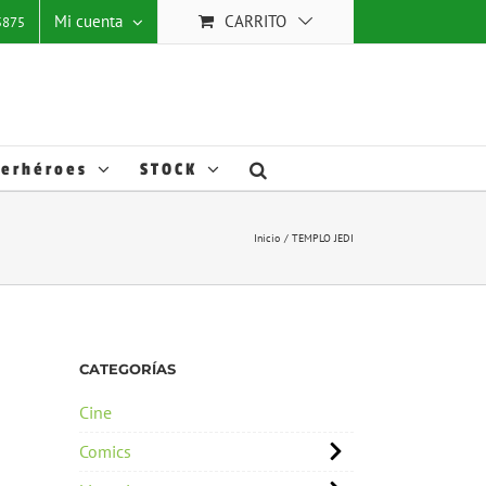
 mejorar
Mi cuenta
CARRITO
25875
stas
ACEPTAR TODO
Ajustes
Cookies
.
erhéroes
STOCK
Inicio
TEMPLO JEDI
CATEGORÍAS
Cine
Comics