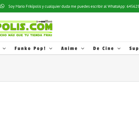
os estadísticos y hábitos de navegación de los usuarios; esto nos ayuda a
Soy Mario Frikípolis y cualquier duda me puedes escribir al WhatsApp: 6456
ofertas relacionadas con las preferencias de los usuarios. Puede activar e
cookies, pulse el botón
AJUSTES
. Más información en nuestra
Política de 
o desactivarlas en los AJUSTES.
Funko Pop!
Anime
De Cine
Sup