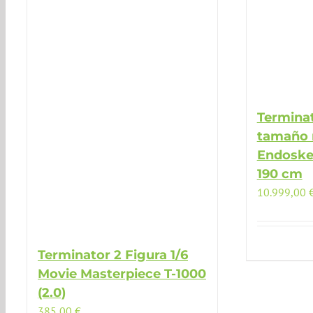
Terminat
tamaño 
Endoskel
190 cm
10.999,00
Terminator 2 Figura 1/6
Movie Masterpiece T-1000
(2.0)
385,00
€