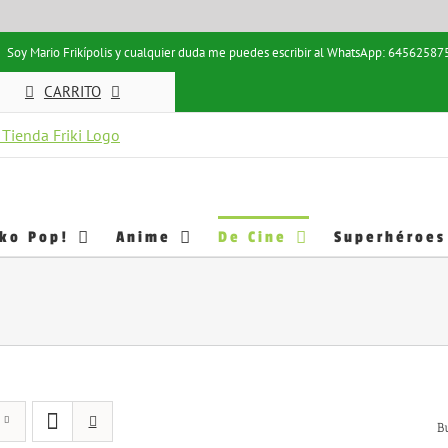
Soy Mario Frikípolis y cualquier duda me puedes escribir al WhatsApp: 64562587
CARRITO
ko Pop!
Anime
De Cine
Superhéroes
B