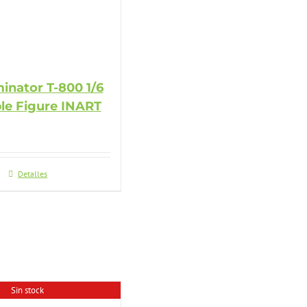
inator T-800 1/6
ble Figure INART
Detalles
Sin stock