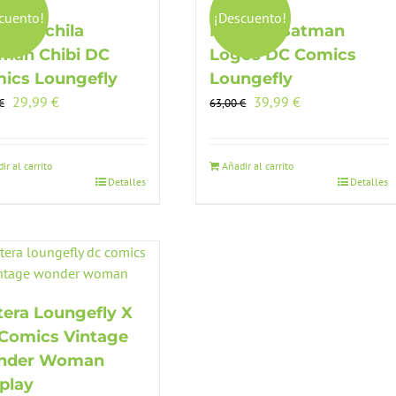
cuento!
¡Descuento!
so Mochila
Mochila Batman
man Chibi DC
Logos DC Comics
ics Loungefly
Loungefly
El
El
El
El
29,99
€
39,99
€
€
63,00
€
precio
precio
precio
precio
original
actual
original
actual
era:
es:
era:
es:
ir al carrito
Añadir al carrito
Detalles
Detalles
59,00 €.
29,99 €.
63,00 €.
39,99 €.
tera Loungefly X
Comics Vintage
nder Woman
play