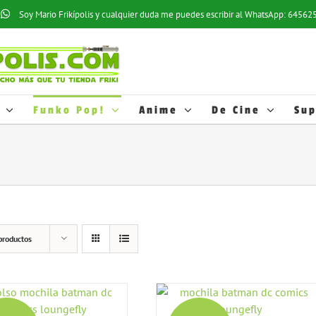
os estadísticos y hábitos de navegación de los usuarios; esto nos ayuda a
Soy Mario Frikípolis y cualquier duda me puedes escribir al WhatsApp: 6456
ofertas relacionadas con las preferencias de los usuarios. Puede activar e
cookies, pulse el botón
AJUSTES
. Más información en nuestra
Política de 
o desactivarlas en los AJUSTES.
Funko Pop!
Anime
De Cine
Sup
productos