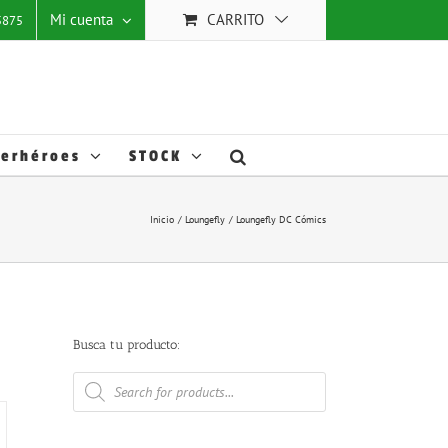
 mejorar
Mi cuenta
CARRITO
25875
stas
ACEPTAR TODO
Ajustes
Cookies
.
erhéroes
STOCK
Inicio
Loungefly
Loungefly DC Cómics
Busca tu producto:
Búsqueda
de
productos