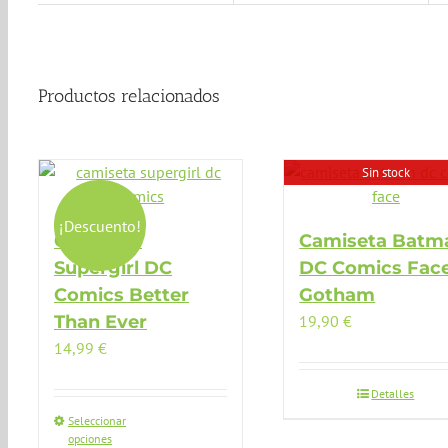
Productos relacionados
Sin stock
¡Descuento!
Camiseta
Camiseta Batm
Supergirl DC
DC Comics Fac
Comics Better
Gotham
Than Ever
19,90
€
14,99
€
Detalles
Seleccionar
opciones