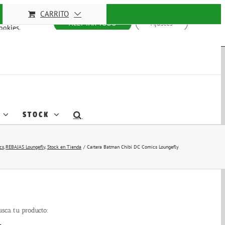
 mejorar
CARRITO
stas
ACEPTAR TODO
Ajustes
Cookies
.
STOCK
cs
REBAJAS Loungefly
Stock en Tienda
Cartera Batman Chibi DC Comics Loungefly
usca tu producto: