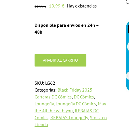
El
El
19,99
€
Hay existencias
33,99
€
precio
precio
original
actual
Disponible para envíos en 24h –
era:
es:
48h
33,99 €.
19,99 €.
Cartera
Batman
AÑADIR AL CARRITO
Chibi
DC
Comics
SKU:
LG62
Loungefly
Categorías:
Black Friday 2025
,
cantidad
Carteras DC Cómics
,
DC Cómics
,
Loungefly
,
Loungefly DC Cómics
,
May
the 4th be with you
,
REBAJAS DC
Cómics
,
REBAJAS Loungefly
,
Stock en
Tienda