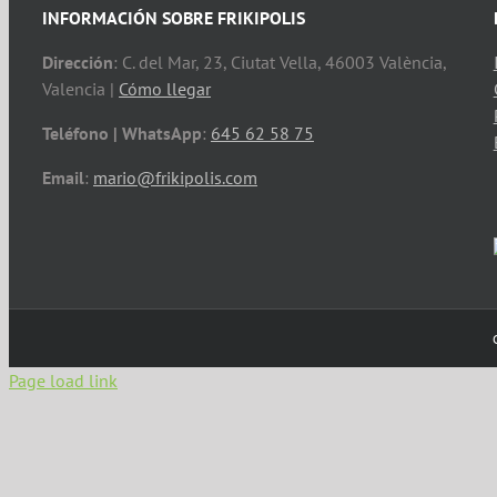
INFORMACIÓN SOBRE FRIKIPOLIS
Dirección
: C. del Mar, 23, Ciutat Vella, 46003 València,
Valencia |
Cómo llegar
Teléfono | WhatsApp
:
645 62 58 75
Email
:
mario@frikipolis.com
Page load link