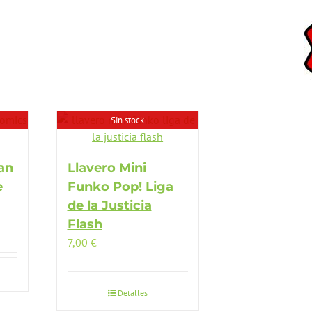
Sin stock
an
Llavero Mini
e
Funko Pop! Liga
de la Justicia
Flash
7,00
€
Detalles