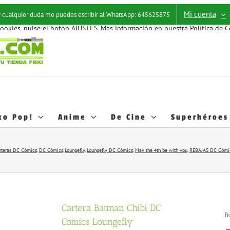
os estadísticos y hábitos de navegación de los usuarios; esto nos ayuda a
Mi cuenta
 y cualquier duda me puedes escribir al WhatsApp: 645625875
ofertas relacionadas con las preferencias de los usuarios. Puede activar e
cookies, pulse el botón
AJUSTES
. Más información en nuestra
Política de 
o desactivarlas en los AJUSTES.
ko Pop!
Anime
De Cine
Superhéroes
rteras DC Cómics
DC Cómics
Loungefly
Loungefly DC Cómics
May the 4th be with you
REBAJAS DC Cómi
Cartera Batman Chibi DC
B
Comics Loungefly