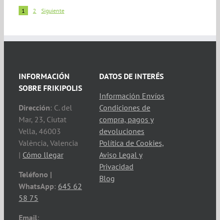
1
2
Siguiente
INFORMACIÓN
DATOS DE INTERÉS
SOBRE FRIKIPOLIS
Información Envíos
Dirección
: C. del
Condiciones de
Mar, 23, Ciutat
compra, pagos y
Vella, 46003
devoluciones
València, Valencia
Política de Cookies,
|
Cómo llegar
Aviso Legal y
Privacidad
Teléfono |
Blog
WhatsApp
:
645 62
58 75
Email
: