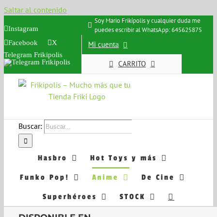
Saltar al contenido
Soy Mario Frikípolis y cualquier duda me
Instagram
puedes escribir al WhatsApp: 645625875
Facebook
X
Mi cuenta
Telegram Frikipolis
CARRITO
Buscar:
Hasbro
Hot Toys y más
Funko Pop!
Anime
De Cine
Superhéroes
STOCK