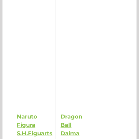
Naruto
Dragon
Figura
Ball
S.H.Figuarts
Daima