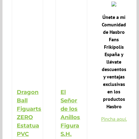
Únete a mi
Comunidad
de Hasbro
Fans
Frikípolis
España y
llévate
descuentos
y ventajas
exclusivas
en los
Dragon
El
productos
Ball
Señor
Hasbro
Figuarts
de los
ZERO
Anillos
Pincha aquí.
Estatua
Figura
PVC
S.H.