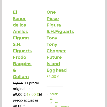
El
One
Señor
Piece
de los
Figura
Anillos
S.H.Figuarts
Figuras
Tony
S.H.
Tony
Figuarts
Chopper
Frodo
Future
Baggins
Island
&
Egghead
Gollum
35,00
€
El precio
69,00
€
original era:
69,00 €.
48,00
€
El
Añadir
al
precio actual es:
carrito
48,00 €.
Detalles