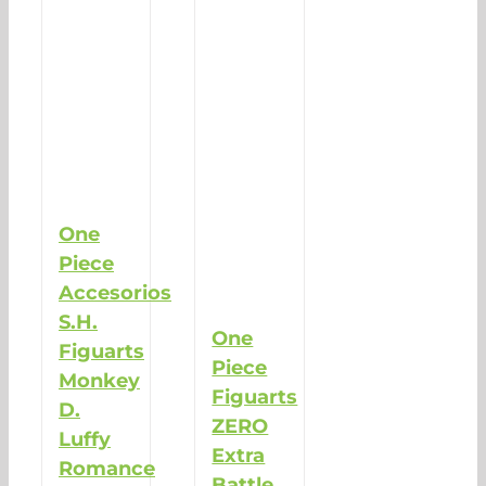
One
Piece
Accesorios
S.H.
One
Figuarts
Piece
Monkey
Figuarts
D.
ZERO
Luffy
Extra
Romance
Battle