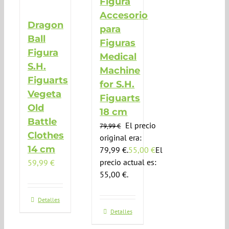
Figura
Accesorio
Dragon
para
Ball
Figuras
Figura
Medical
S.H.
Machine
Figuarts
for S.H.
Vegeta
Figuarts
Old
18 cm
Battle
El precio
79,99
€
Clothes
original era:
14 cm
79,99 €.
55,00
€
El
precio actual es:
59,99
€
55,00 €.
Detalles
Detalles