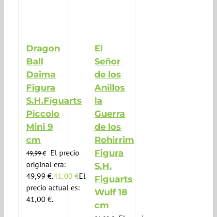
Dragon
El
Ball
Señor
Daima
de los
Figura
Anillos
S.H.Figuarts
la
Piccolo
Guerra
Mini 9
de los
cm
Rohirrim
El precio
Figura
49,99
€
original era:
S.H.
49,99 €.
41,00
€
El
Figuarts
precio actual es:
Wulf 18
41,00 €.
cm