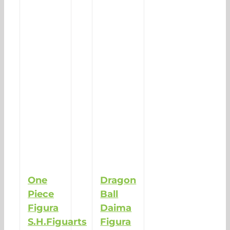
One
Dragon
Piece
Ball
Figura
Daima
S.H.Figuarts
Figura