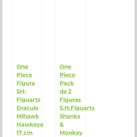
One
One
Piece
Piece
Figura
Pack
SH-
de 2
Figuarts
Figuras
Dracule
S.H.Figuarts
Mihawk
Shanks
Hawkeye
&
17 cm
Monkey