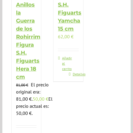
Anillos
S.H.
la
Figuarts
Guerra
Yamcha
de los
15 cm
Rohirrim
62,00
€
Figura
S.H.
Añadir
Figuarts
al
Hera 18
carrito
Detalles
cm
El precio
81,00
€
original era:
81,00 €.
50,00
€
El
precio actual es:
50,00 €.