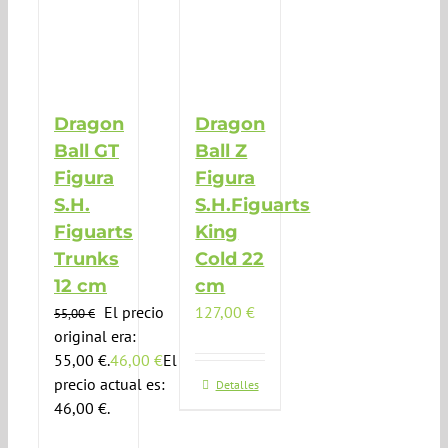
Dragon
Dragon
Ball GT
Ball Z
Figura
Figura
S.H.
S.H.Figuarts
Figuarts
King
Trunks
Cold 22
12 cm
cm
El precio
127,00
€
55,00
€
original era:
55,00 €.
46,00
€
El
precio actual es:
Detalles
46,00 €.