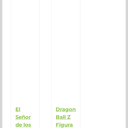
El
Dragon
Señor
Ball Z
de los
Figura