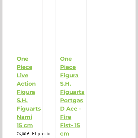
One
One
Piece
Piece
Live
Figura
Action
S.H.
Figura
Figuarts
S.H.
Portgas
Figuarts
D Ace -
Nami
Fire
15 cm
Fist- 15
El precio
cm
76,00
€