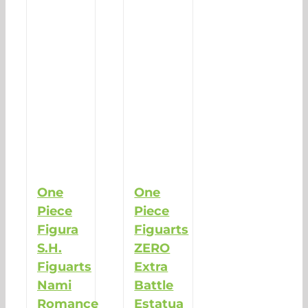
One
One
Piece
Piece
Figura
Figuarts
S.H.
ZERO
Figuarts
Extra
Nami
Battle
Romance
Estatua