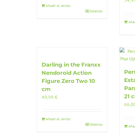
54,9
Añadir al carrito
Detalles
Añad
Darling in the Franxx
Per
Nendoroid Action
Est
Figure Zero Two 10
Par
cm
21 
49,99
€
66,0
Añadir al carrito
Detalles
Añad