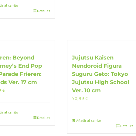
ir al carrito
Detalles
eren: Beyond
Jujutsu Kaisen
rney’s End Pop
Nendoroid Figura
Parade Frieren:
Suguru Geto: Tokyo
ids Ver. 17 cm
Jujutsu High School
9
€
Ver. 10 cm
50,99
€
ir al carrito
Detalles
Añadir al carrito
Detalles