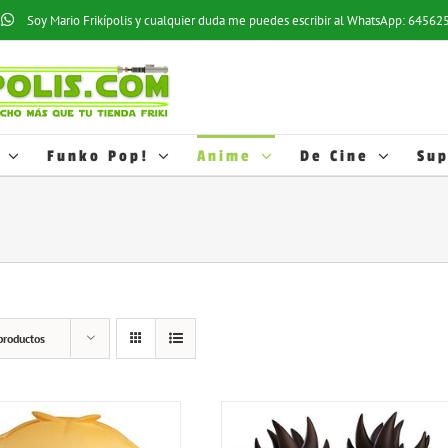
os estadísticos y hábitos de navegación de los usuarios; esto nos ayuda a
Soy Mario Frikípolis y cualquier duda me puedes escribir al WhatsApp: 6456
ofertas relacionadas con las preferencias de los usuarios. Puede activar e
cookies, pulse el botón
AJUSTES
. Más información en nuestra
Política de 
o desactivarlas en los AJUSTES.
Funko Pop!
Anime
De Cine
Sup
productos