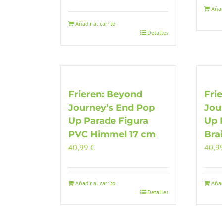
Añad
Añadir al carrito
Detalles
Frieren: Beyond
Fri
Journey’s End Pop
Jou
Up Parade Figura
Up 
PVC Himmel 17 cm
Bra
40,99
€
40,9
Añadir al carrito
Añad
Detalles