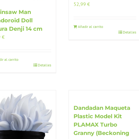
52,99
€
insaw Man
doroid Doll
Añadir al carrito
ura Denji 14 cm
Detalles
9
€
ir al carrito
Detalles
Dandadan Maqueta
Plastic Model Kit
PLAMAX Turbo
Granny (Beckoning