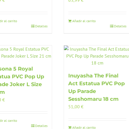
9
€
63,99
€
ir al carrito
Añadir al carrito
Detalles
Detalles
sona 5 Royal
Inuyasha The Final
atua PVC Pop Up
Act Estatua PVC Pop
ade Joker L Size
Up Parade
cm
Sesshomaru 18 cm
0
€
51,00
€
ir al carrito
Detalles
Añadir al carrito