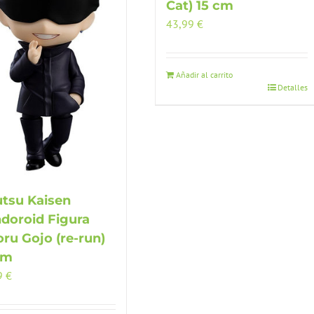
Cat) 15 cm
43,99
€
Añadir al carrito
Detalles
utsu Kaisen
doroid Figura
oru Gojo (re-run)
cm
9
€