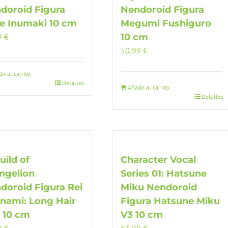
doroid Figura
Nendoroid Figura
e Inumaki 10 cm
Megumi Fushiguro
9
€
10 cm
50,99
€
ir al carrito
Detalles
Añadir al carrito
Detalles
uild of
Character Vocal
ngelion
Series 01: Hatsune
doroid Figura Rei
Miku Nendoroid
nami: Long Hair
Figura Hatsune Miku
. 10 cm
V3 10 cm