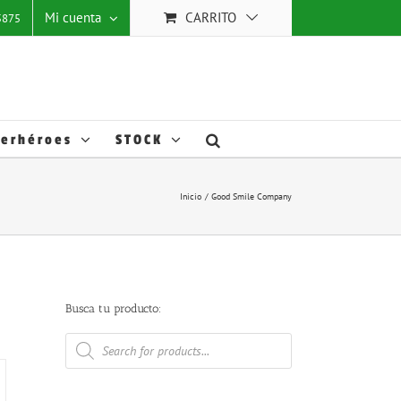
 mejorar
Mi cuenta
CARRITO
25875
stas
ACEPTAR TODO
Ajustes
Cookies
.
erhéroes
STOCK
Inicio
Good Smile Company
Busca tu producto:
Búsqueda
de
productos