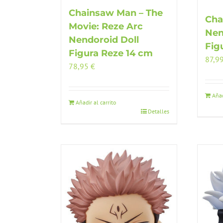
Chainsaw Man – The
Cha
Movie: Reze Arc
Nen
Nendoroid Doll
Fig
Figura Reze 14 cm
87,9
78,95
€
Añad
Añadir al carrito
Detalles