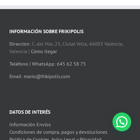
INFORMACIÓN SOBRE FRIKIPOLIS
Dirección
: C. del Mar, 23, Ciutat Vella, 46003 València,
Valencia |
Cómo llegar
Teléfono | WhatsApp
:
645 62 58 75
Email
:
mario@frikipolis.com
DATOS DE INTERÉS
Información Envíos
Condiciones de compra, pagos y devoluciones
Política de Cookies, Aviso Legal y Privacidad