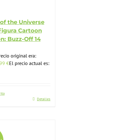
of the Universe
Figura Cartoon
on: Buzz-Off 14
recio original era:
,99
€
El precio actual es:
rito
Detalles