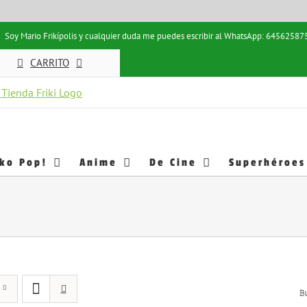
Soy Mario Frikípolis y cualquier duda me puedes escribir al WhatsApp: 64562587
CARRITO
ko Pop!
Anime
De Cine
Superhéroes
B