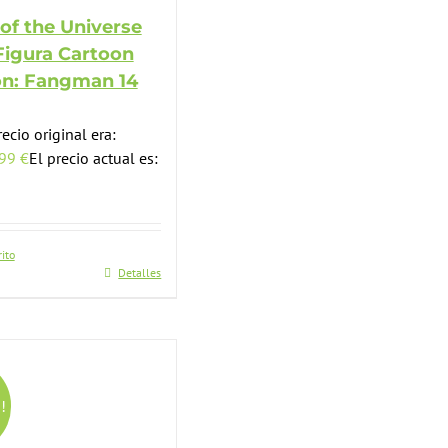
of the Universe
Figura Cartoon
on: Fangman 14
recio original era:
,99
€
El precio actual es:
rito
Detalles
!