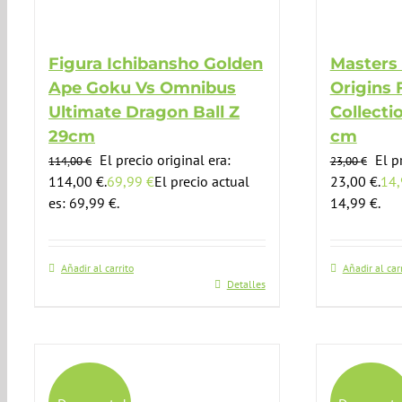
Figura Ichibansho Golden
Masters 
Ape Goku Vs Omnibus
Origins 
Ultimate Dragon Ball Z
Collecti
29cm
cm
El precio original era:
El p
114,00
€
23,00
€
114,00 €.
69,99
€
El precio actual
23,00 €.
14
es: 69,99 €.
14,99 €.
Añadir al carrito
Añadir al car
Detalles