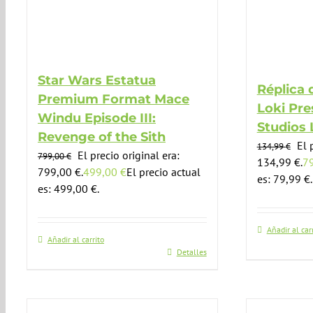
Star Wars Estatua
Réplica 
Premium Format Mace
Loki Pre
Windu Episode III:
Studios 
Revenge of the Sith
El 
134,99
€
El precio original era:
799,00
€
134,99 €.
7
799,00 €.
499,00
€
El precio actual
es: 79,99 €.
es: 499,00 €.
Añadir al car
Añadir al carrito
Detalles