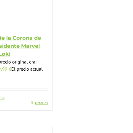
de la Corona de
sidente Marvel
Loki
precio original era:
9,99
€
El precio actual
rito
Detalles