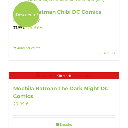
Cartera Batman Chibi DC Comics
¡Descuento!
Loungefly
El
El
19,99
€
33,99
€
precio
precio
original
actual
era:
es:
Añadir al carrito
Detalles
33,99 €.
19,99 €.
Sin stock
Mochila Batman The Dark Night DC
Comics
29,99
€
Detalles