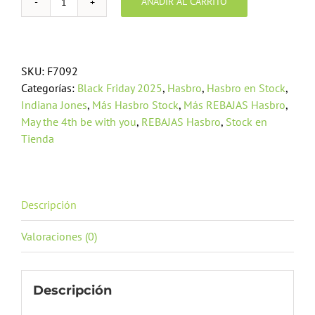
AÑADIR AL CARRITO
Indiana
Jones
Retro
Collection
SKU:
F7092
Indiana
Categorías:
Black Friday 2025
,
Hasbro
,
Hasbro en Stock
,
Jones
Indiana Jones
,
Más Hasbro Stock
,
Más REBAJAS Hasbro
,
and
May the 4th be with you
,
REBAJAS Hasbro
,
Stock en
The
Tienda
Last
Crusade
cantidad
Descripción
Valoraciones (0)
Descripción