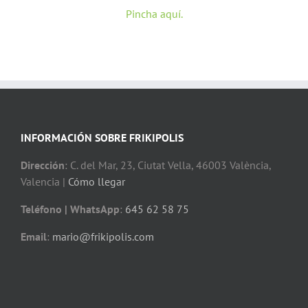
Pincha aquí.
INFORMACIÓN SOBRE FRIKIPOLIS
Dirección
: C. del Mar, 23, Ciutat Vella, 46003 València,
Valencia |
Cómo llegar
Teléfono | WhatsApp
:
645 62 58 75
Email
:
mario@frikipolis.com