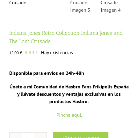
Indiana Jones Retro Collection Indiana Jones and
The Last Crusade
El
El
9,99
€
Hay existencias
15,00
€
precio
precio
original
actual
Disponible para envíos en 24h-48h
era:
es:
15,00 €.
9,99 €.
Únete a mi Comunidad de Hasbro Fans Frikípolis España
y llévate descuentos y ventajas exclusivas en los
productos Hasbro:
Pincha aquí.