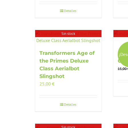
original
actual
era:
es:
Detalles
26,00 €.
18,99 €.
Sin stock
Transformers Age of
Ind
¡Des
the Primes Deluxe
Coll
Class Aerialbot
15,00
Slingshot
25,00
€
Detalles
Sin stock