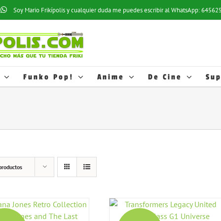
os estadísticos y hábitos de navegación de los usuarios; esto nos ayuda a
Soy Mario Frikípolis y cualquier duda me puedes escribir al WhatsApp: 6456
ofertas relacionadas con las preferencias de los usuarios. Puede activar e
cookies, pulse el botón
AJUSTES
. Más información en nuestra
Política de 
o desactivarlas en los AJUSTES.
Funko Pop!
Anime
De Cine
Sup
productos