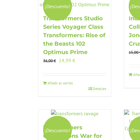
¡Descuento!
¡Des
Transformers Studio
Ind
Series Voyager Class
Col
Transformers: Rise of
Jon
the Beasts 102
Cru
Optimus Prime
15,00
El
El
24,99
€
36,00
€
precio
precio
original
actual
Añad
era:
es:
Añadir al carrito
Detalles
36,00 €.
24,99 €.
Transformers
¡Descuento!
¡Des
Generations War for