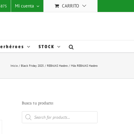
 mejorar
Mi cuenta
CARRITO
25875
stas
ACEPTAR TODO
Ajustes
Cookies
.
erhéroes
STOCK
Inicio
Black Friday 2025
REBAJAS Hasbro
Más REBAJAS Hasbro
Busca tu producto:
Búsqueda
de
productos