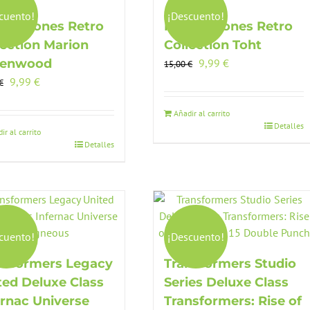
cuento!
¡Descuento!
iana Jones Retro
Indiana Jones Retro
lection Marion
Collection Toht
El
El
venwood
9,99
€
15,00
€
precio
precio
El
El
9,99
€
€
original
actual
precio
precio
era:
es:
original
actual
Añadir al carrito
Detalles
15,00 €.
9,99 €.
era:
es:
ir al carrito
Detalles
15,00 €.
9,99 €.
cuento!
¡Descuento!
nsformers Legacy
Transformers Studio
ted Deluxe Class
Series Deluxe Class
ernac Universe
Transformers: Rise of