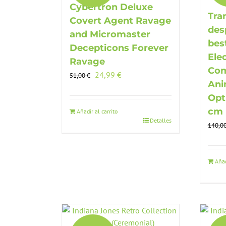
Cybertron Deluxe
Tra
Covert Agent Ravage
des
and Micromaster
bes
Decepticons Forever
Ele
Ravage
Com
El
El
24,99
€
51,00
€
Ani
precio
precio
Opt
original
actual
era:
es:
cm
Añadir al carrito
Detalles
51,00 €.
24,99 €.
140,0
Añad