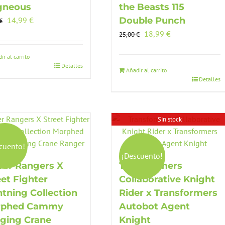
gneous
the Beasts 115
El
El
14,99
€
Double Punch
€
precio
precio
El
El
18,99
€
25,00
€
original
actual
precio
precio
era:
es:
original
actual
ir al carrito
Detalles
28,00 €.
14,99 €.
era:
es:
Añadir al carrito
Detalles
25,00 €.
18,99 €.
Sin stock
cuento!
¡Descuento!
er Rangers X
Transformers
eet Fighter
Collaborative Knight
htning Collection
Rider x Transformers
rphed Cammy
Autobot Agent
nging Crane
Knight