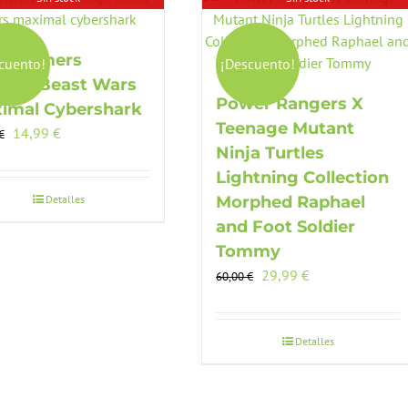
nsformers
cuento!
¡Descuento!
tage Beast Wars
Power Rangers X
imal Cybershark
Teenage Mutant
El
El
14,99
€
€
Ninja Turtles
precio
precio
original
actual
Lightning Collection
era:
es:
Detalles
Morphed Raphael
26,00 €.
14,99 €.
and Foot Soldier
Tommy
El
El
29,99
€
60,00
€
precio
precio
original
actual
era:
es:
Detalles
60,00 €.
29,99 €.