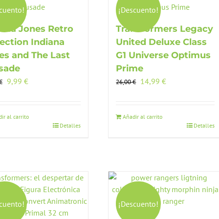
cuento!
¡Descuento!
iana Jones Retro
Transformers Legacy
lection Indiana
United Deluxe Class
es and The Last
G1 Universe Optimus
sade
Prime
El
El
El
El
9,99
€
14,99
€
€
26,00
€
precio
precio
precio
precio
original
actual
original
actual
era:
es:
era:
es:
ir al carrito
Añadir al carrito
Detalles
Detalles
15,00 €.
9,99 €.
26,00 €.
14,99 €.
cuento!
¡Descuento!