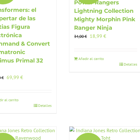
Power Rangers
nsformers: el
Lightning Collection
pertar de las
Mighty Morphin Pink
tias Figura
Ranger Ninja
ctrónica
El
El
18,99
€
34,00
€
precio
precio
mand & Convert
original
actual
matronic
era:
es:
Añadir al carrito
imus Primal 32
Detalles
34,00 €.
18,99 €.
El
El
69,99
€
0
€
precio
precio
original
actual
era:
es:
ir al carrito
Detalles
140,00 €.
69,99 €.