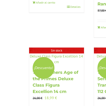
era:
es:
Añadir al carrito
Ran
Detalles
63,00 €.
34,99 €.
37,00
Añad
Sin stock
¡Descuento!
¡Des
Transformers Age of
Tra
the Primes Deluxe
Ser
Class Figura
Tra
Excellion 14 cm
112
El
El
18,99
€
26,00
€
26,00
precio
precio