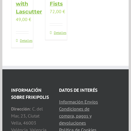
with
Fists
Lascutter
72,00
€
49,00
€
Detalles
Detalles
INFORMACIÓN
DATOS DE INTERÉS
SOBRE FRIKIPOLIS
Información Envíos
Dirección
: C. del
Condiciones de
Mar, 23, Ciutat
compra, pagos y
Vella, 46003
devoluciones
València, Valencia
Política de Cookies,