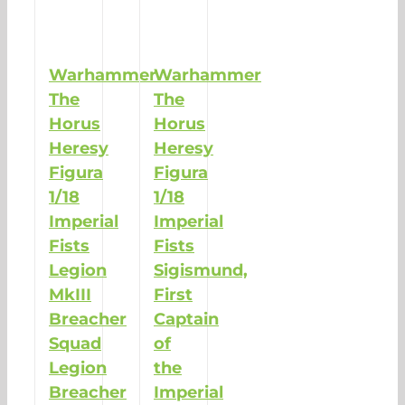
Warhammer
Warhammer
The
The
Horus
Horus
Heresy
Heresy
Figura
Figura
1/18
1/18
Imperial
Imperial
Fists
Fists
Legion
Sigismund,
MkIII
First
Breacher
Captain
Squad
of
Legion
the
Breacher
Imperial