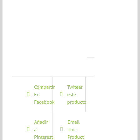
Este
@ño
*
Compartir
Twitear
En
este
Facebook
producto
Añadir
Email
a
This
Pinterest
Product