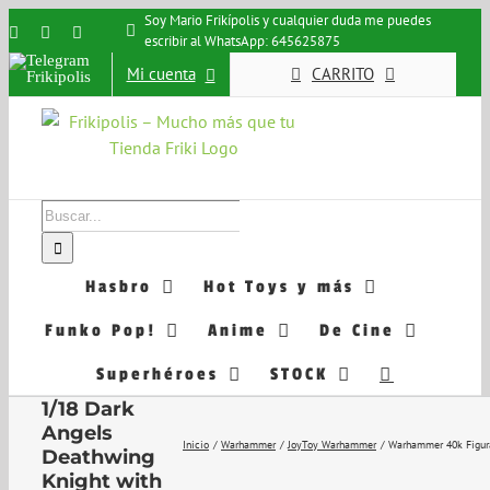
Saltar
Soy Mario Frikípolis y cualquier duda me puedes
Instagram
Facebook
X
escribir al WhatsApp: 645625875
al
Telegram
contenido
Mi cuenta
CARRITO
Frikipolis
Buscar:
Hasbro
Hot Toys y más
Funko Pop!
Anime
De Cine
Warhammer
Superhéroes
STOCK
40k Figura
1/18 Dark
Angels
Inicio
Warhammer
JoyToy Warhammer
Warhammer 40k Figura
Deathwing
Knight with