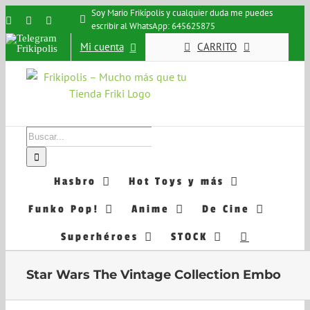
Saltar
Soy Mario Frikípolis y cualquier duda me puedes
Instagram
Facebook
X
escribir al WhatsApp: 645625875
al
Telegram
contenido
Mi cuenta
CARRITO
Frikipolis
Buscar:
Hasbro
Hot Toys y más
Funko Pop!
Anime
De Cine
Superhéroes
STOCK
Star Wars The Vintage Collection Embo