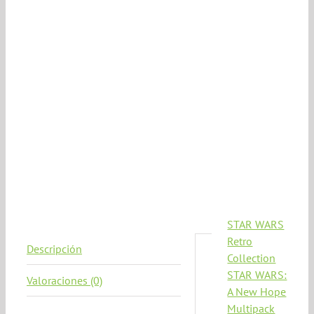
STAR WARS
Retro
Descripción
Collection
Descripción
STAR WARS:
Valoraciones (0)
A New Hope
Star
Multipack