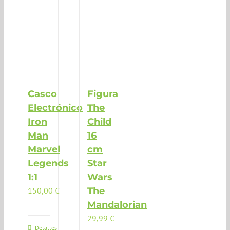
Casco
Figura
Electrónico
The
Iron
Child
Man
16
Marvel
cm
Legends
Star
1:1
Wars
150,00
€
The
Mandalorian
29,99
€
Detalles