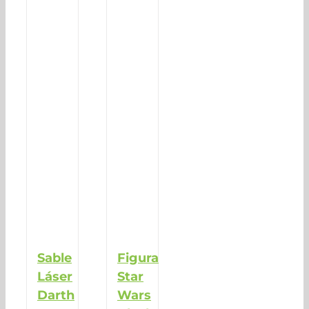
Sable
Figura
Láser
Star
Darth
Wars