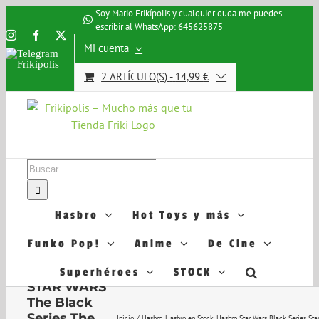
Saltar
Soy Mario Frikípolis y cualquier duda me puedes
escribir al WhatsApp: 645625875
al
Instagram
Facebook
X
contenido
Mi cuenta
Telegram
Frikipolis
2 ARTÍCULO(S)
-
14,99
€
Buscar:
Hasbro
Hot Toys y más
Funko Pop!
Anime
De Cine
Superhéroes
STOCK
STAR WARS
The Black
Series The
Inicio
Hasbro
Hasbro en Stock
Hasbro Star Wars Black Series
Sta