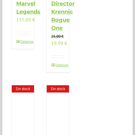
Marvel
Director
Legends
Krennic
135,00
€
Rogue
One
25,00
€
Detalles
El
El
19,99
€
precio
precio
original
actual
era:
es:
Detalles
25,00 €.
19,99 €.
Sin stock
Sin stock