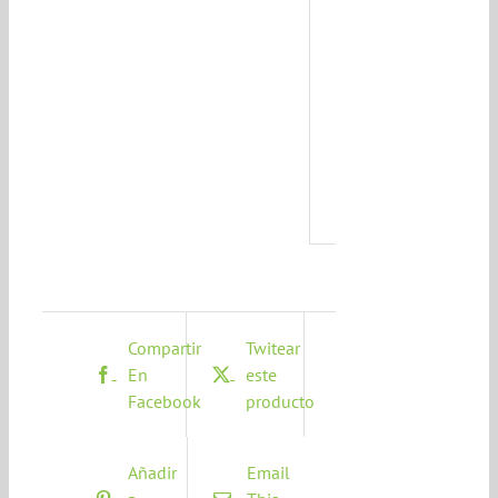
Este
@ño
*
Compartir
Twitear
En
este
Facebook
producto
Añadir
Email