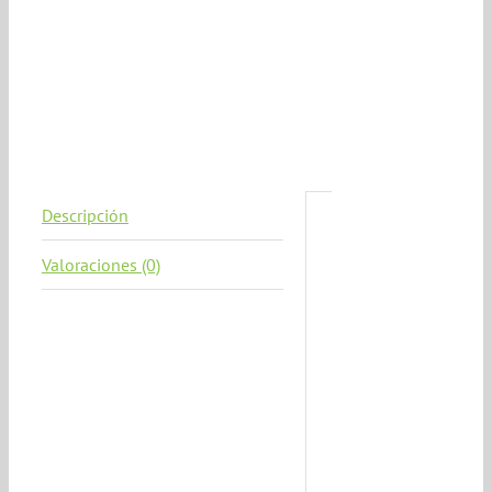
Descripción
Descripción
Valoraciones (0)
STAR
WARS
The
Black
Series
The
Mandalorian
(Pagodon)