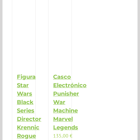
Figura
Casco
Star
Electrónico
Wars
Punisher
Black
War
Series
Machine
Director
Marvel
Krennic
Legends
Rogue
135,00
€