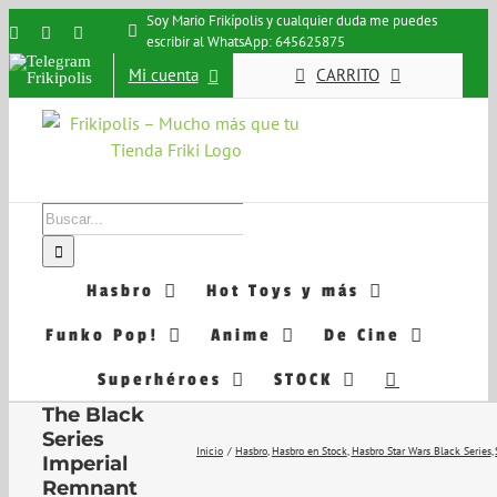
Saltar
Soy Mario Frikípolis y cualquier duda me puedes
Instagram
Facebook
X
escribir al WhatsApp: 645625875
al
Telegram
contenido
Mi cuenta
CARRITO
Frikipolis
Buscar:
Hasbro
Hot Toys y más
Funko Pop!
Anime
De Cine
Superhéroes
STOCK
Star Wars
The Black
Series
Inicio
Hasbro
Hasbro en Stock
Hasbro Star Wars Black Series
Imperial
Remnant