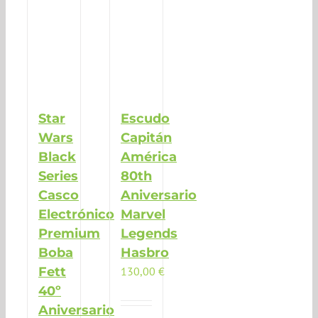
Star
Escudo
Wars
Capitán
Black
América
Series
80th
Casco
Aniversario
Electrónico
Marvel
Premium
Legends
Boba
Hasbro
Fett
130,00
€
40º
Aniversario