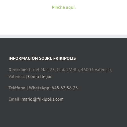
Pincha aquí.
INFORMACIÓN SOBRE FRIKIPOLIS
Dirección
: C. del Mar, 23, Ciutat Vella, 46003 València,
Valencia |
Cómo llegar
Teléfono | WhatsApp
:
645 62 58 75
Email
:
mario@frikipolis.com