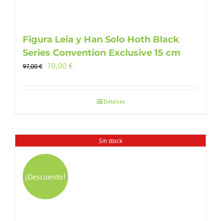
Figura Leia y Han Solo Hoth Black
Series Convention Exclusive 15 cm
El
El
70,00
€
97,00
€
precio
precio
original
actual
era:
es:
Detalles
97,00 €.
70,00 €.
Sin stock
¡Descuento!