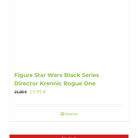
Figura Star Wars Black Series
Director Krennic Rogue One
El
El
19,99
€
25,00
€
precio
precio
original
actual
era:
es:
Detalles
25,00 €.
19,99 €.