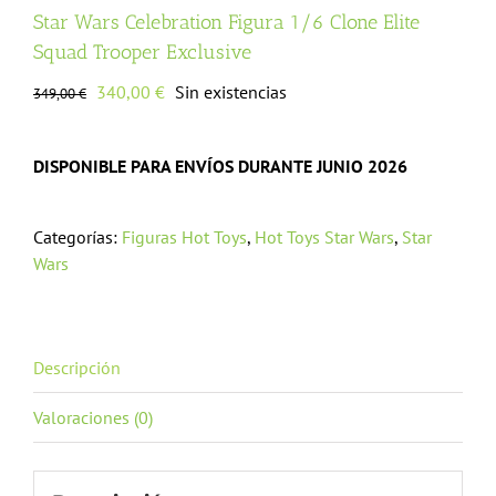
Star Wars Celebration Figura 1/6 Clone Elite
Squad Trooper Exclusive
El
El
340,00
€
Sin existencias
349,00
€
precio
precio
original
actual
DISPONIBLE PARA ENVÍOS DURANTE JUNIO 2026
era:
es:
349,00 €.
340,00 €.
Categorías:
Figuras Hot Toys
,
Hot Toys Star Wars
,
Star
Wars
Descripción
Valoraciones (0)