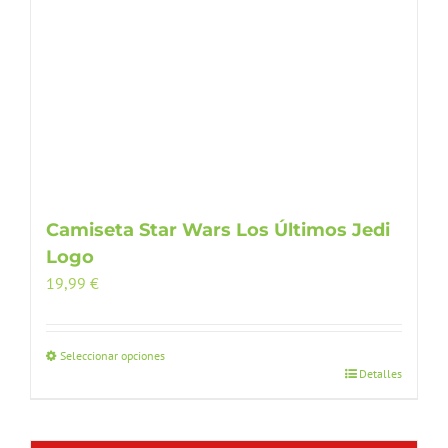
Camiseta Star Wars Los Últimos Jedi
Logo
19,99
€
Seleccionar opciones
Este
Detalles
producto
tiene
múltiples