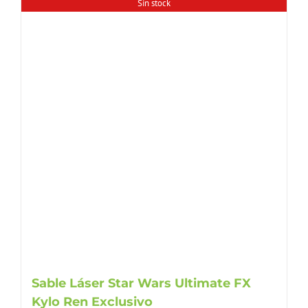
Sin stock
variantes.
Las
opciones
se
pueden
elegir
en
la
página
de
producto
Sable Láser Star Wars Ultimate FX
Kylo Ren Exclusivo