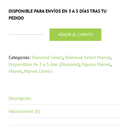
DISPONIBLE PARA ENVÍOS EN 3 A 5 DÍAS TRAS TU
PEDIDO
AÑADIR AL CARRITO
Spider-
Man
Marvel
Categorías:
Diamond Select
,
Diamond Select Marvel
,
Video
Disponibles de 3 a 5 días (Diamond)
,
Figuras Marvel
,
Game
Marvel
,
Marvel Cómics
Gallery
Spider-
Man
on
Descripción
top
of
Valoraciones (0)
a
Taxi
cantidad