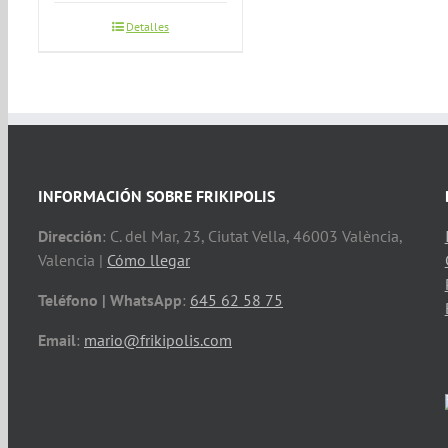
Detalles
INFORMACIÓN SOBRE FRIKIPOLIS
Dirección
: C. del Mar, 23, Ciutat Vella, 46003 València,
Valencia |
Cómo llegar
Teléfono | WhatsApp
:
645 62 58 75
Email
:
mario@frikipolis.com