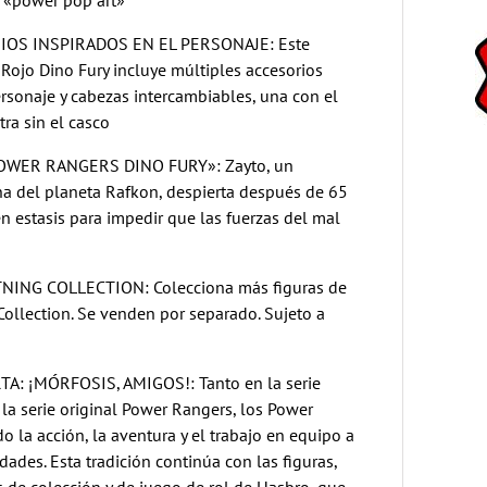
l «power pop art»
IOS INSPIRADOS EN EL PERSONAJE: Este
Rojo Dino Fury incluye múltiples accesorios
ersonaje y cabezas intercambiables, una con el
tra sin el casco
OWER RANGERS DINO FURY»: Zayto, un
na del planeta Rafkon, despierta después de 65
n estasis para impedir que las fuerzas del mal
TNING COLLECTION: Colecciona más figuras de
 Collection. Se venden por separado. Sujeto a
: ¡MÓRFOSIS, AMIGOS!: Tanto en la serie
la serie original Power Rangers, los Power
o la acción, la aventura y el trabajo en equipo a
dades. Esta tradición continúa con las figuras,