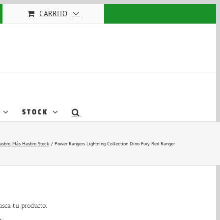
CARRITO
STOCK
asbro
Más Hasbro Stock
Power Rangers Lightning Collection Dino Fury Red Ranger
usca tu producto: