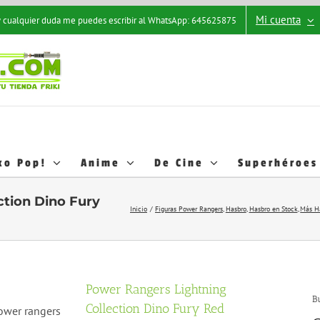
Mi cuenta
 y cualquier duda me puedes escribir al WhatsApp: 645625875
ko Pop!
Anime
De Cine
Superhéroes
ction Dino Fury
Inicio
Figuras Power Rangers
Hasbro
Hasbro en Stock
Más H
Power Rangers Lightning
B
Collection Dino Fury Red