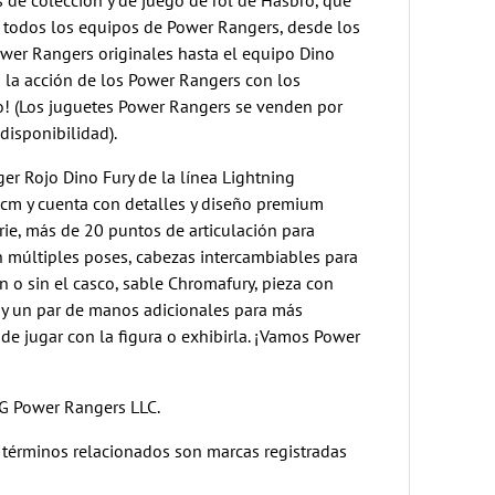
s de colección y de juego de rol de Hasbro, que
 todos los equipos de Power Rangers, desde los
wer Rangers originales hasta el equipo Dino
a la acción de los Power Rangers con los
o! (Los juguetes Power Rangers se venden por
disponibilidad).
ger Rojo Dino Fury de la línea Lightning
cm y cuenta con detalles y diseño premium
rie, más de 20 puntos de articulación para
en múltiples poses, cabezas intercambiables para
on o sin el casco, sable Chromafury, pieza con
 y un par de manos adicionales para más
 de jugar con la figura o exhibirla. ¡Vamos Power
G Power Rangers LLC.
 términos relacionados son marcas registradas