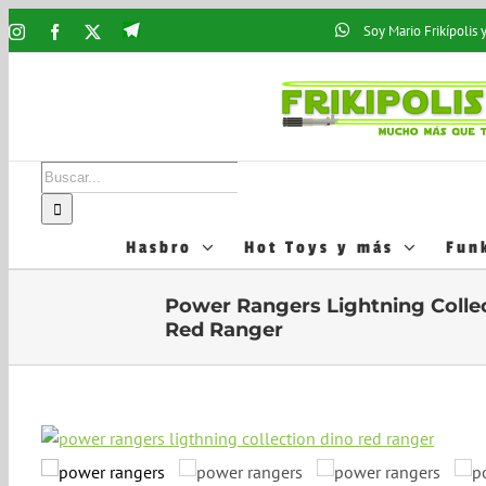
Saltar
Telegram
Soy Mario Frikípolis
Instagram
Facebook
X
al
Frikipolis
contenido
Buscar:
Hasbro
Hot Toys y más
Fun
Power Rangers Lightning Colle
Red Ranger