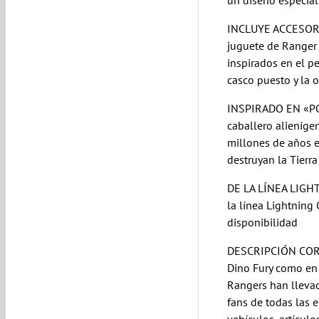
un diseño especia
INCLUYE ACCESOR
juguete de Ranger 
inspirados en el p
casco puesto y la o
INSPIRADO EN «P
caballero alieníge
millones de años e
destruyan la Tierra
DE LA LÍNEA LIGH
la línea Lightning
disponibilidad
DESCRIPCIÓN CORTA
Dino Fury como en 
Rangers han llevad
fans de todas las e