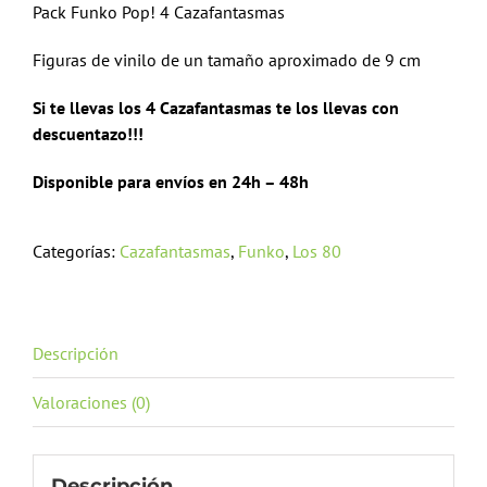
Pack Funko Pop! 4 Cazafantasmas
era:
es:
58,00 €.
46,00 €.
Figuras de vinilo de un tamaño aproximado de 9 cm
Si te llevas los 4 Cazafantasmas te los llevas con
descuentazo!!!
Disponible para envíos en 24h – 48h
Categorías:
Cazafantasmas
,
Funko
,
Los 80
Descripción
Valoraciones (0)
Descripción