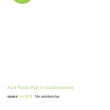
Pack Funko Pop! 4 Cazafantasmas
El
El
46,00
€
Sin existencias
58,00
€
precio
precio
original
actual