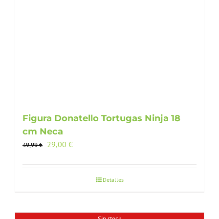
Figura Donatello Tortugas Ninja 18
cm Neca
El
El
29,00
€
39,99
€
precio
precio
original
actual
era:
es:
Detalles
39,99 €.
29,00 €.
Sin stock