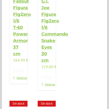
Fallout
G.I.
Figura
Joe
FigZero
Figura
1/6
FigZero
T-60
1/6
Power
Commando
Armor
Snake
37
Eyes
cm
30
564,99
€
cm
229,00
€
Detalles
Detalles
Sin stock
Sin stock