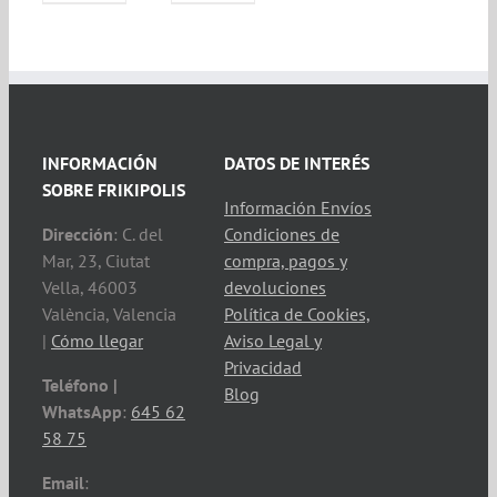
INFORMACIÓN
DATOS DE INTERÉS
SOBRE FRIKIPOLIS
Información Envíos
Dirección
: C. del
Condiciones de
Mar, 23, Ciutat
compra, pagos y
Vella, 46003
devoluciones
València, Valencia
Política de Cookies,
|
Cómo llegar
Aviso Legal y
Privacidad
Teléfono |
Blog
WhatsApp
:
645 62
58 75
Email
: