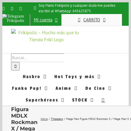
Saltar
Soy Mario Frikípolis y cualquier duda me puedes
Instagram
Facebook
X
escribir al WhatsApp: 645625875
al
Telegram
contenido
Mi cuenta
CARRITO
Frikipolis
Buscar:
Hasbro
Hot Toys y más
Funko Pop!
Anime
De Cine
Mega
Superhéroes
STOCK
Man
Figura
MDLX
Inicio
Threezero
Mega Man Figura MDLX Rockman X / Mega Man X 
Rockman
X / Mega