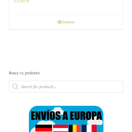
55,00
€
Detalles
Busca tu producto:
Búsqueda
de
productos