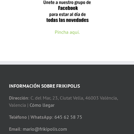
Pincha aquí.
INFORMACIÓN SOBRE FRIKIPOLIS
Dirección
: C. del Mar, 23, Ciutat Vella, 46003 València,
Valencia |
Cómo llegar
Teléfono | WhatsApp
:
645 62 58 75
Email
:
mario@frikipolis.com