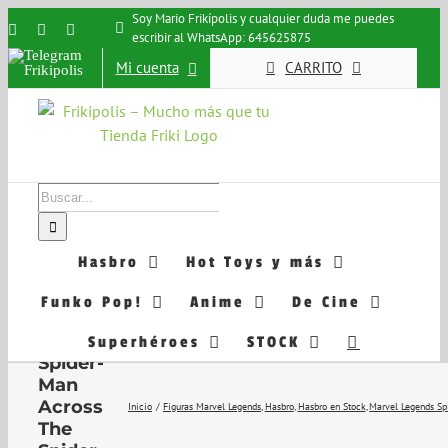
Saltar
Soy Mario Frikípolis y cualquier duda me puedes
Instagram
Facebook
X
escribir al WhatsApp: 645625875
al
Telegram
contenido
Mi cuenta
CARRITO
Frikipolis
Buscar:
Hasbro
Hot Toys y más
Marvel
Funko Pop!
Anime
De Cine
Legends
Series
Superhéroes
STOCK
Spider-
Man
Across
Inicio
Figuras Marvel Legends
Hasbro
Hasbro en Stock
Marvel Legends S
The