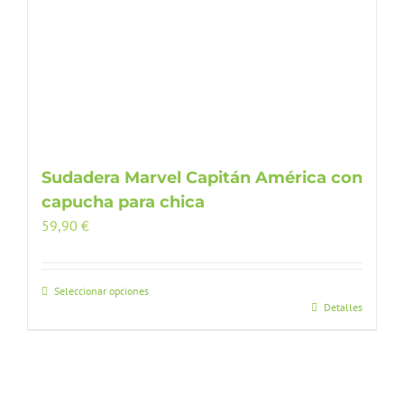
Sudadera Marvel Capitán América con
capucha para chica
59,90
€
Seleccionar opciones
Este
Detalles
producto
tiene
múltiples
variantes.