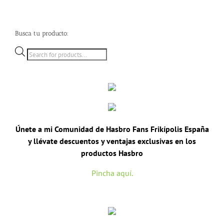
Las
opciones
se
Busca tu producto:
pueden
Búsqueda
elegir
de
en
productos
la
página
de
producto
Únete a mi Comunidad de Hasbro Fans Frikípolis España
y llévate descuentos y ventajas exclusivas en los
productos Hasbro
Pincha aquí.