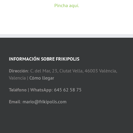
Pincha aquí.
INFORMACIÓN SOBRE FRIKIPOLIS
Dirección
: C. del Mar, 23, Ciutat Vella, 46003 València,
Valencia |
Cómo llegar
Teléfono | WhatsApp
:
645 62 58 75
Email
:
mario@frikipolis.com