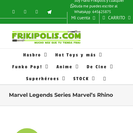
Soy Mario Frikípolis y cualquier
Saltar
duda me puedes escribir al
al
Instagram
Facebook
X
Telegram
WhatsApp: 645625875
Frikipolis
contenido
Mi cuenta
CARRITO
Hasbro
Hot Toys y más
Funko Pop!
Anime
De Cine
Superhéroes
STOCK
Marvel Legends Series Marvel’s Rhino