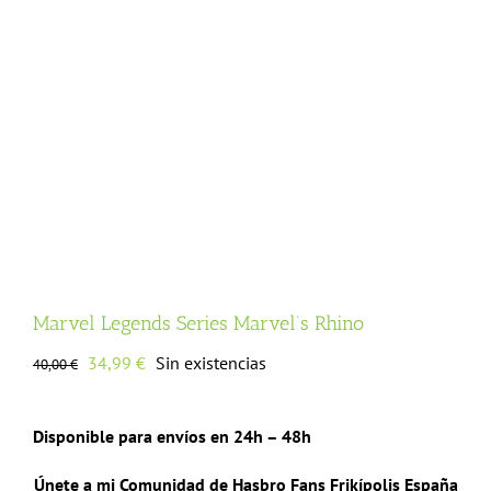
Marvel Legends Series Marvel’s Rhino
El
El
34,99
€
Sin existencias
40,00
€
precio
precio
original
actual
Disponible para envíos en 24h – 48h
era:
es:
40,00 €.
34,99 €.
Únete a mi Comunidad de Hasbro Fans Frikípolis España