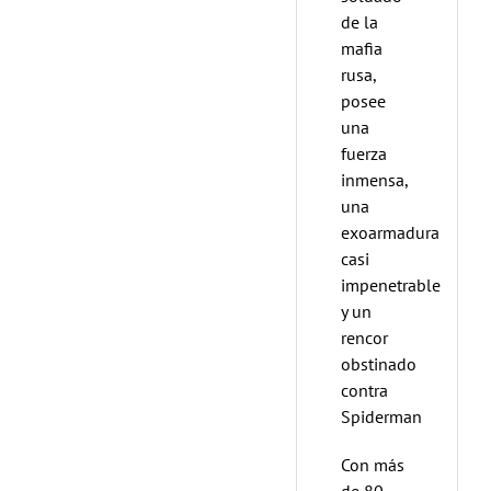
de la
mafia
rusa,
posee
una
fuerza
inmensa,
una
exoarmadura
casi
impenetrable
y un
rencor
obstinado
contra
Spiderman
Con más
de 80