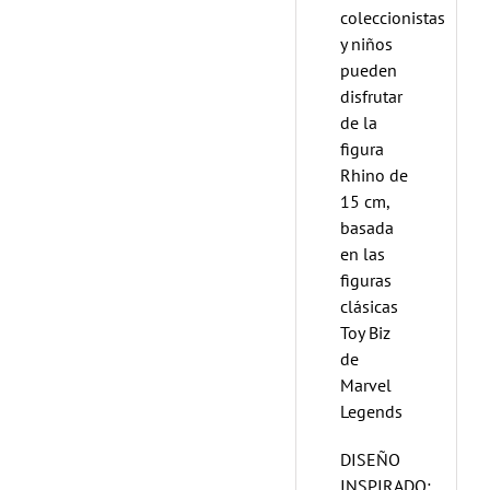
coleccionistas
y niños
pueden
disfrutar
de la
figura
Rhino de
15 cm,
basada
en las
figuras
clásicas
Toy Biz
de
Marvel
Legends
DISEÑO
INSPIRADO: