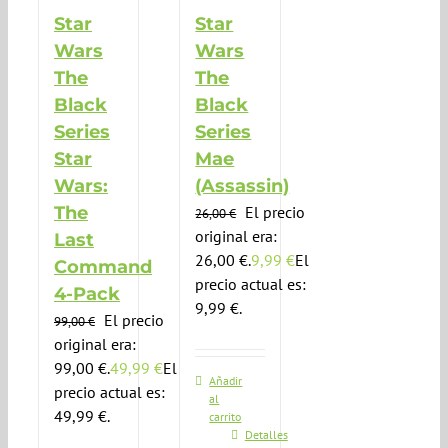
Star
Star
Wars
Wars
The
The
Black
Black
Series
Series
Star
Mae
Wars:
(Assassin)
The
El precio
26,00
€
original era:
Last
26,00 €.
9,99
€
El
Command
precio actual es:
4-Pack
9,99 €.
El precio
99,00
€
original era:
99,00 €.
49,99
€
El
Añadir
precio actual es:
al
49,99 €.
carrito
Detalles