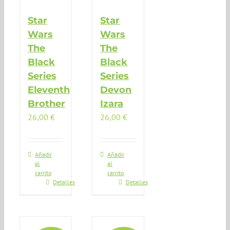
Star
Star
Wars
Wars
The
The
Black
Black
Series
Series
Eleventh
Devon
Brother
Izara
26,00
€
26,00
€
Añadir
Añadir
al
al
carrito
carrito
Detalles
Detalles