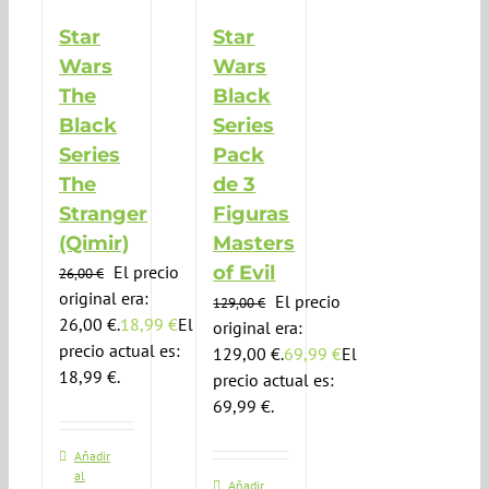
Star
Star
Wars
Wars
The
Black
Black
Series
Series
Pack
The
de 3
Stranger
Figuras
(Qimir)
Masters
El precio
of Evil
26,00
€
original era:
El precio
129,00
€
26,00 €.
18,99
€
El
original era:
precio actual es:
129,00 €.
69,99
€
El
18,99 €.
precio actual es:
69,99 €.
Añadir
al
Añadir