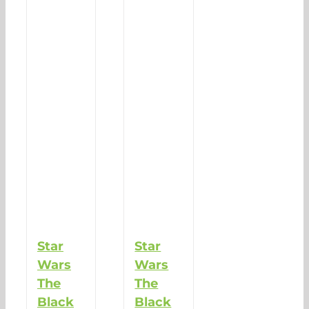
Star
Star
Wars
Wars
The
The
Black
Black