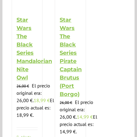
Star
Star
Wars
Wars
The
The
Black
Black
Series
Series
Mandalorian
Pirate
Nite
Captain
Owl
Brutus
El precio
(Port
26,00
€
original era:
Borgo)
26,00 €.
18,99
€
El
El precio
26,00
€
precio actual es:
original era:
18,99 €.
26,00 €.
14,99
€
El
precio actual es:
14,99 €.