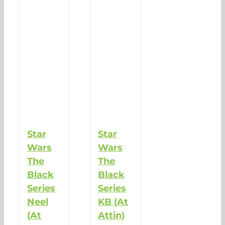
Star
Star
Wars
Wars
The
The
Black
Black
Series
Series
Neel
KB (At
(At
Attin)