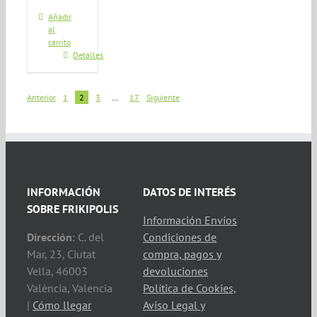
Añadir
al
carrito
Detalles
Anterior
1
2
3
…
17
Siguiente
INFORMACIÓN
DATOS DE INTERÉS
SOBRE FRIKIPOLIS
Información Envíos
Dirección
: C. del
Condiciones de
Mar, 23, Ciutat
compra, pagos y
Vella, 46003
devoluciones
València, Valencia
Política de Cookies,
|
Cómo llegar
Aviso Legal y