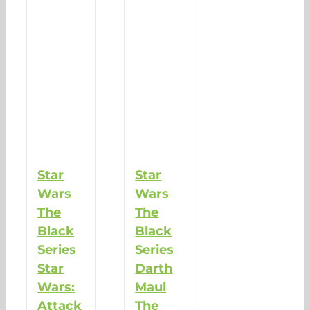
Star
Star
Wars
Wars
The
The
Black
Black
Series
Series
Star
Darth
Wars:
Maul
Attack
The