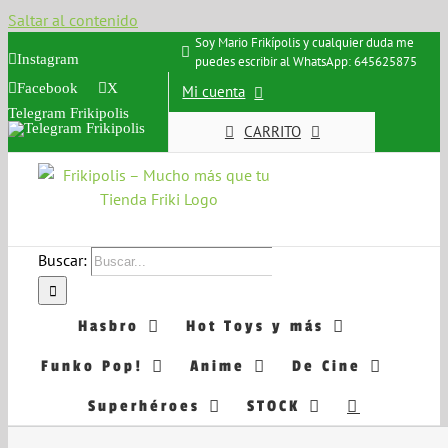
Saltar al contenido
Soy Mario Frikípolis y cualquier duda me
Instagram
puedes escribir al WhatsApp: 645625875
Facebook
X
Mi cuenta
Telegram Frikipolis
CARRITO
Buscar:
Hasbro
Hot Toys y más
Funko Pop!
Anime
De Cine
Superhéroes
STOCK