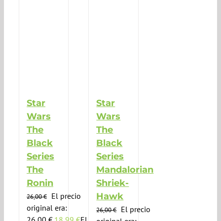
Star
Star
Wars
Wars
The
The
Black
Black
Series
Series
The
Mandalorian
Ronin
Shriek-
El precio
Hawk
26,00
€
original era:
El precio
26,00
€
26,00 €.
18,99
€
El