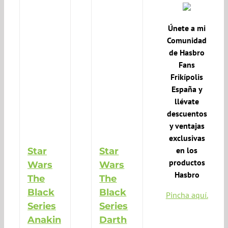
Únete a mi
Comunidad
de Hasbro
Fans
Frikípolis
España y
llévate
descuentos
y ventajas
exclusivas
en los
Star
Star
productos
Wars
Wars
Hasbro
The
The
Black
Black
Pincha aquí.
Series
Series
Anakin
Darth