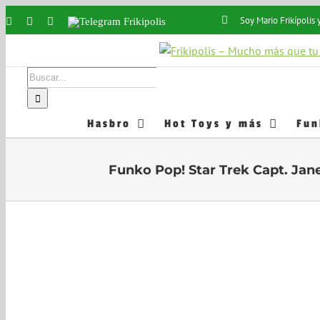
Saltar
Soy Mario Frikípoli
Instagram
Facebook
X
Telegram
al
Frikipolis
contenido
Buscar:
Hasbro
Hot Toys y más
Fun
Funko Pop! Star Trek Capt. Ja