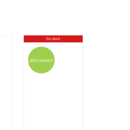
Sin stock
¡Descuento!