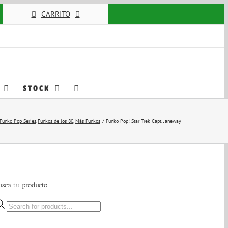
CARRITO
STOCK
Funko Pop Series
Funkos de los 80
Más Funkos
Funko Pop! Star Trek Capt. Janeway
usca tu producto:
Búsqueda
de