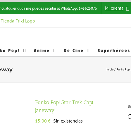
Mi cuenta
s y cualquier duda me puedes escribir al WhatsApp: 645625875
ko Pop!
Anime
De Cine
Superhéroes
neway
Inicio
Funko Pop
Funko Pop! Star Trek Capt.
B
Janeway
15,00
€
Sin existencias