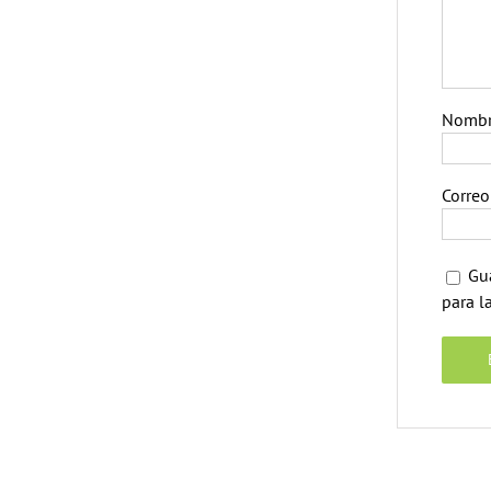
Nomb
Correo
Gu
para l