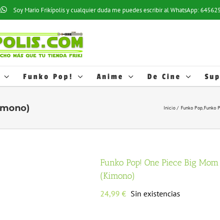
os estadísticos y hábitos de navegación de los usuarios; esto nos ayuda a
Soy Mario Frikípolis y cualquier duda me puedes escribir al WhatsApp: 6456
ofertas relacionadas con las preferencias de los usuarios. Puede activar e
cookies, pulse el botón
AJUSTES
. Más información en nuestra
Política de 
o desactivarlas en los AJUSTES.
Funko Pop!
Anime
De Cine
Sup
imono)
Inicio
Funko Pop
Funko 
Funko Pop! One Piece Big Mom
(Kimono)
24,99
€
Sin existencias