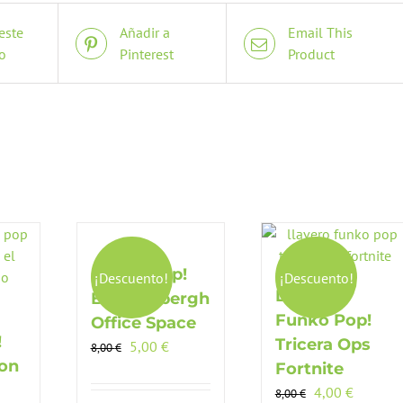
este
Añadir a
Email This
o
Pinterest
Product
Funko Pop!
¡Descuento!
¡Descuento!
Llavero
Bill Lumbergh
Funko Pop!
Office Space
!
Tricera Ops
El
El
5,00
€
8,00
€
eon
precio
precio
Fortnite
original
actual
El
El
4,00
€
8,00
€