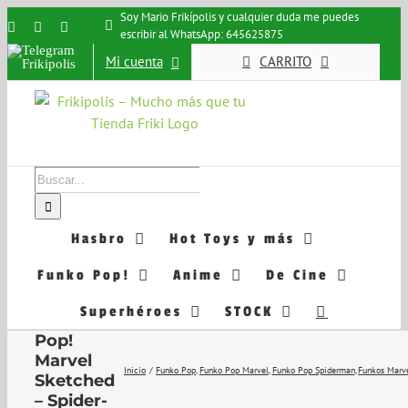
Saltar
Soy Mario Frikípolis y cualquier duda me puedes
Instagram
Facebook
X
escribir al WhatsApp: 645625875
al
Telegram
contenido
Mi cuenta
CARRITO
Frikipolis
Buscar:
Hasbro
Hot Toys y más
Funko Pop!
Anime
De Cine
Superhéroes
STOCK
Funko
Pop!
Marvel
Inicio
Funko Pop
Funko Pop Marvel
Funko Pop Spiderman
Funkos Marv
Sketched
– Spider-