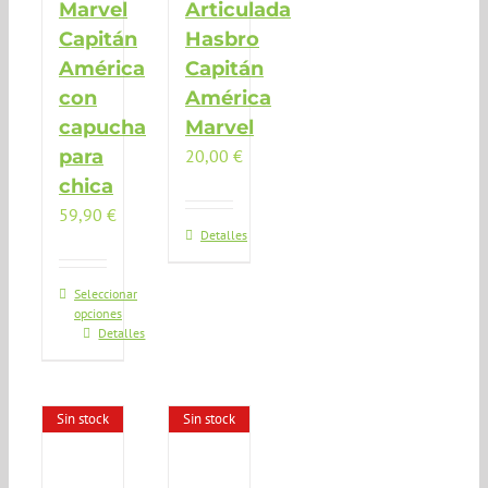
Marvel
Articulada
Capitán
Hasbro
América
Capitán
con
América
capucha
Marvel
para
20,00
€
chica
59,90
€
Detalles
Seleccionar
opciones
Este
Detalles
producto
tiene
múltiples
Sin stock
Sin stock
variantes.
Las