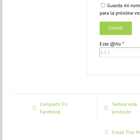
Guarda mi nomb
para la próxima v
Este @ño
*
Compartir En
Twitear este
Facebook
producto
Email This P