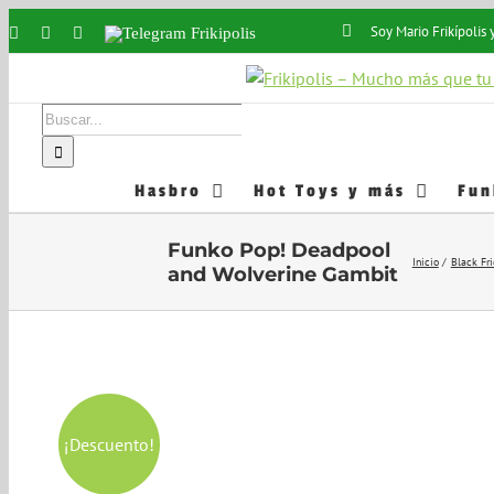
Saltar
Soy Mario Frikípoli
Instagram
Facebook
X
Telegram
al
Frikipolis
contenido
Buscar:
Hasbro
Hot Toys y más
Fun
Funko Pop! Deadpool
Inicio
Black Fr
and Wolverine Gambit
¡Descuento!