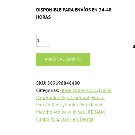
original
actual
DISPONIBLE PARA ENVÍOS EN 24-48
era:
es:
HORAS
15,00 €.
10,00 €.
Funko
Pop!
d
Deadpool
and
AÑADIR AL CARRITO
Wolverine
Gambit
cantidad
SKU:
889698848480
Categorías:
Black Friday 2025
,
Funko
Pop
,
Funko Pop Deadpool
,
Funko
Pop en Stock
,
Funko Pop Marvel
,
May the 4th be with you
,
REBAJAS
Funko Pop
,
Stock en Tienda