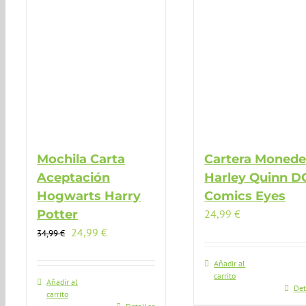
Mochila Carta
Cartera Monede
Aceptación
Harley Quinn D
Hogwarts Harry
Comics Eyes
Potter
24,99
€
El
El
24,99
€
34,99
€
precio
precio
original
actual
Añadir al
carrito
era:
es:
Añadir al
Det
carrito
34,99 €.
24,99 €.