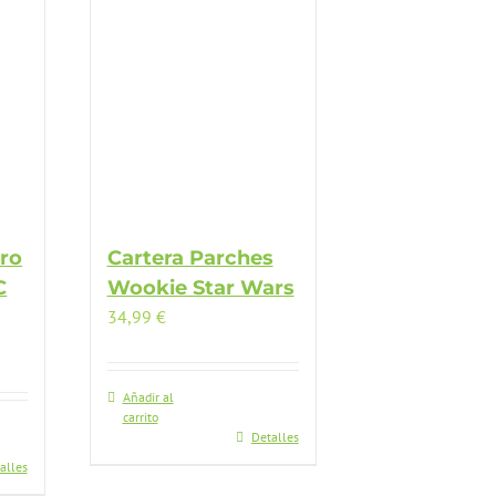
ro
Cartera Parches
C
Wookie Star Wars
34,99
€
Añadir al
carrito
Detalles
alles