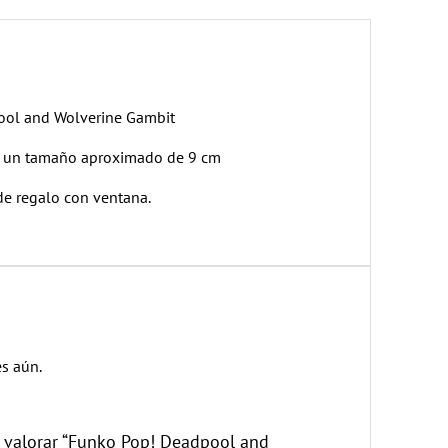
ool and Wolverine Gambit
de un tamaño aproximado de 9 cm
de regalo con ventana.
s aún.
n valorar “Funko Pop! Deadpool and