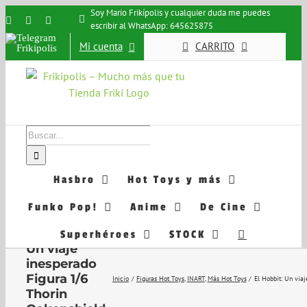
Saltar
Soy Mario Frikípolis y cualquier duda me puedes
Instagram
Facebook
X
escribir al WhatsApp: 645625875
al
Telegram
contenido
Mi cuenta
CARRITO
Frikipolis
Buscar:
Hasbro
Hot Toys y más
Funko Pop!
Anime
De Cine
El Hobbit:
Superhéroes
STOCK
Un viaje
inesperado
Figura 1/6
Inicio
Figuras Hot Toys
INART
Más Hot Toys
El Hobbit: Un viaj
Thorin