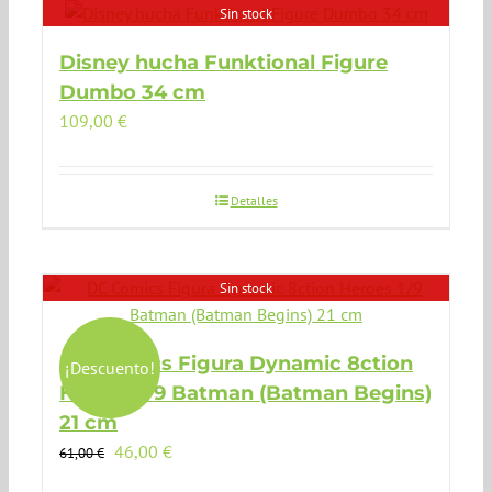
Sin stock
Disney hucha Funktional Figure
Dumbo 34 cm
109,00
€
Detalles
Sin stock
DC Comics Figura Dynamic 8ction
¡Descuento!
Heroes 1/9 Batman (Batman Begins)
21 cm
El
El
46,00
€
61,00
€
precio
precio