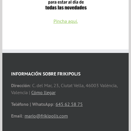
Pincha aquí.
INFORMACIÓN SOBRE FRIKIPOLIS
Dirección
: C. del Mar, 23, Ciutat Vella, 46003 València,
Valencia |
Cómo llegar
Teléfono | WhatsApp
:
645 62 58 75
Email
:
mario@frikipolis.com