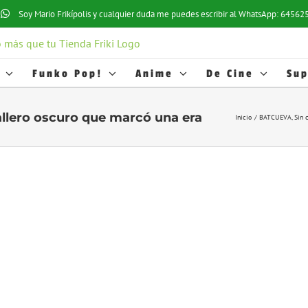
Soy Mario Frikípolis y cualquier duda me puedes escribir al WhatsApp: 6456
Funko Pop!
Anime
De Cine
Sup
llero oscuro que marcó una era
Inicio
BATCUEVA
Sin 