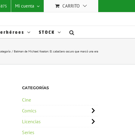
Mi cuenta
CARRITO
25875
erhéroes
STOCK
categoría
Batman de Michael Keaton: El caballero oscuro que marcó una era
CATEGORÍAS
Cine
Comics
Licencias
Series