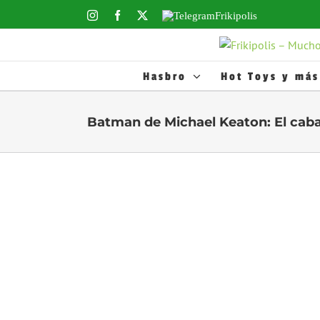
Saltar
Instagram
Facebook
X
Telegram
al
Frikipolis
contenido
Hasbro
Hot Toys y más
Batman de Michael Keaton: El caba
Ver
imagen
más
grande